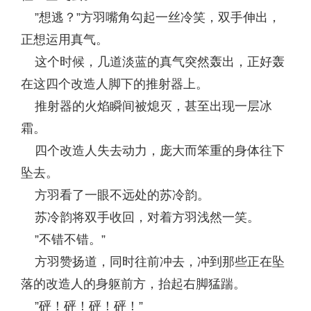
”想逃？”方羽嘴角勾起一丝冷笑，双手伸出，
正想运用真气。
这个时候，几道淡蓝的真气突然轰出，正好轰
在这四个改造人脚下的推射器上。
推射器的火焰瞬间被熄灭，甚至出现一层冰
霜。
四个改造人失去动力，庞大而笨重的身体往下
坠去。
方羽看了一眼不远处的苏冷韵。
苏冷韵将双手收回，对着方羽浅然一笑。
”不错不错。”
方羽赞扬道，同时往前冲去，冲到那些正在坠
落的改造人的身躯前方，抬起右脚猛踹。
”砰！砰！砰！砰！”