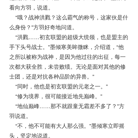
看向方羽，说道。
“哦？战神洪戮？这么霸气的称号，这家伙是什
么身份？”方羽好奇地问道。
“洪戮……初玄联盟的超级大统领，也是盟主的
手下头号战士。”墨倾寒美眸微眯，介绍道，“他
之所以被称为战神，是因为他过往的出征，每一
次都大获全胜，未尝败绩。无论是面对其他的修
士团，还是对抗各种品阶的异兽。”
“同时，他也是初玄联盟的元老之一。”
“修为境界，很可能接近地先巅峰。”
“地仙巅峰……那不就跟童无霜差不多了？”方
羽说道。
“不，他不可能有大人那么强。”墨倾寒立即摇
头，坚定地说道。