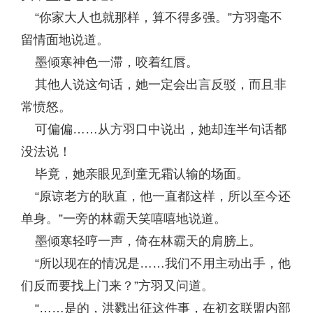
“你家大人也就那样，算不得多强。”方羽毫不
留情面地说道。
墨倾寒神色一滞，咬着红唇。
其他人说这句话，她一定会出言反驳，而且非
常愤怒。
可偏偏……从方羽口中说出，她却连半句话都
没法说！
毕竟，她亲眼见到童无霜认输的场面。
“原谅老方的耿直，他一直都这样，所以至今还
单身。”一旁的林霸天笑嘻嘻地说道。
墨倾寒轻哼一声，倚在林霸天的肩膀上。
“所以现在的情况是……我们不用主动出手，他
们反而要找上门来？”方羽又问道。
“……是的，洪戮出征这件事，在初玄联盟内部