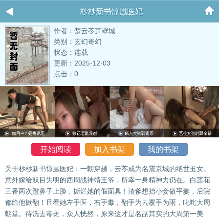
杪杪新书惊凰医妃
作者：楚云苓萧壁城
类别：玄幻奇幻
状态：连载
更新：2025-12-03
点击：0
开始阅读
加入书架
我的书架
关于杪杪新书惊凰医妃：一朝穿越，云苓成为名震京城的绝世丑女。
意外嫁给双目失明的西周战神靖王爷，所幸一身精神力仍在。白莲花
三番两次蹬鼻子上脸，撕烂她的假面具！渣爹想抬小妾做平妻，后院
都给他掀翻！且看她左手医，右手毒，翻手为云覆手为雨，叱咤大周
朝堂。待洗去毒斑，众人恍然，原来这才是名副其实的大周第一美