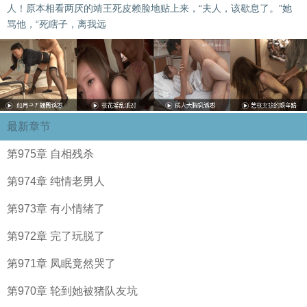
人！原本相看两厌的靖王死皮赖脸地贴上来，“夫人，该歇息了。”她
骂他，“死瞎子，离我远
最新章节
第975章 自相残杀
第974章 纯情老男人
第973章 有小情绪了
第972章 完了玩脱了
第971章 凤眠竟然哭了
第970章 轮到她被猪队友坑