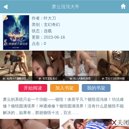
萧云混沌大帝
作者：叶大刀
类别：玄幻奇幻
状态：连载
更新：2023-06-16
点击：0
开始阅读
加入书架
我的书架
萧云的系统只会一个功能——顿悟！体质平凡？顿悟混沌体！功法难
修？顿悟圆满境界！神通难修？顿悟圆满境界！没有什么是顿悟不能
解决的，如果有，那就顿悟十次，百次……